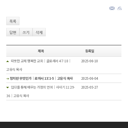
목록
답변
쓰기
삭제
제목
등록일
따뜻한 교제 행복한 교회｜골로새서 4:7-18｜
2025-06-10
고유식 목사
정치란 무엇인가｜로마서 13:1-5｜고유식 목사
2025-06-04
입다를 통해 배우는 가정의 언어｜사사기 11:29-
2025-05-27
36｜고유식 목사