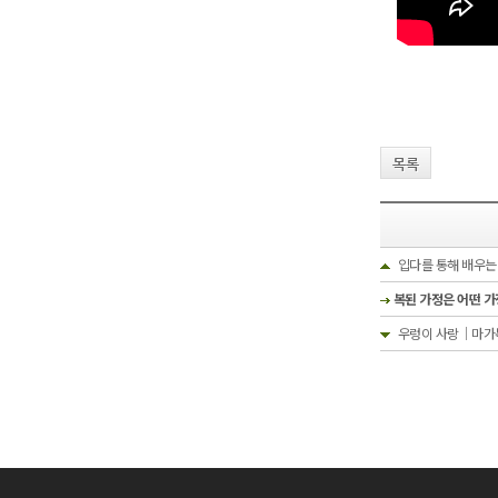
목록
입다를 통해 배우는 
복된 가정은 어떤 가
우렁이 사랑｜마가복