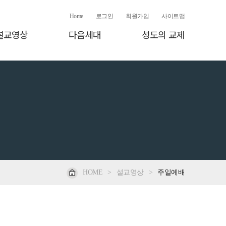
Home
로그인
회원가입
사이트맵
설교영상
다음세대
성도의 교제
HOME
>
설교영상
>
주일예배