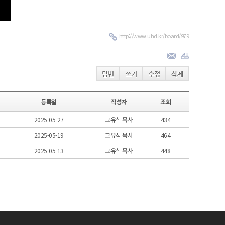
http://www.uhd.kr/board/979
답변
쓰기
수정
삭제
등록일
작성자
조회
2025-05-27
고유식 목사
434
2025-05-19
고유식 목사
464
2025-05-13
고유식 목사
448