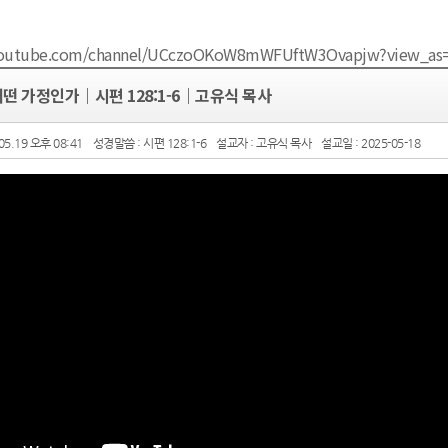
youtube.com/channel/UCczoOKoW8mWFUftW3Ovapjw?view_as=
떤 가정인가｜시편 128:1-6｜고유식 목사
05.19 오후 08:41
성경말씀 : 시편 128:1-6
설교자 : 고유식 목사
설교일 : 2025-05-18