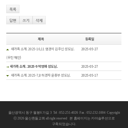
목록
답변
쓰기
삭제
제목
등록일
새가족 소개. 2025-10,11 염경석 김주신 성도님.
2025-05-27
(우진 해인)
새가족 소개. 2025-9 박영애 성도님.
2025-05-27
새가족 소개. 2025-7,8 허경자 윤종부 성도님.
2025-05-17
울산광역시 동구 월봉6 가길 3 Tel : 052-251-4026 Fax : 052-232-1004
Copyright
ⓒ 2026 울산흰돌교회 all right reserved
본 홈페이지는 카야솔루션으로
구축되었습니다.