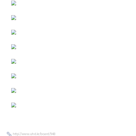
http://www.uhd.kr/board/948