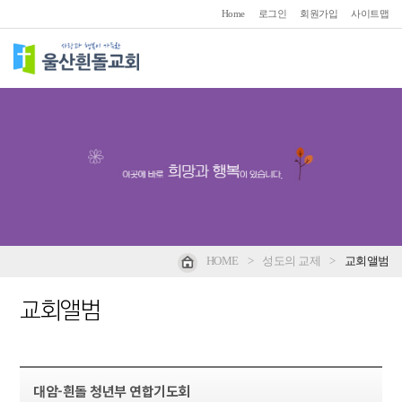
Home
로그인
회원가입
사이트맵
HOME
>
성도의 교제
>
교회앨범
교회앨범
대암-흰돌 청년부 연합기도회