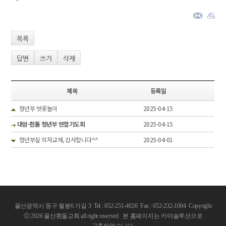
목록
답변
쓰기
삭제
제목
등록일
청년부 벗꽃놀이
2025-04-15
대암-흰돌 청년부 연합기도회
2025-04-15
청년부실 의자교체, 감사합니다^^
2025-04-01
울산광역시 동구 월봉6 가길 3 Tel : 052-251-4026 Fax : 052-232-1004
Copyright
ⓒ 2026 울산흰돌교회 all right reserved
본 홈페이지는 카야솔루션으로