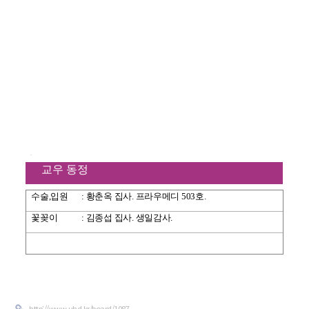
교우 동정
수술
,
입원
:
황춘옥 집사
.
프라우메디
503
호
.
꽃꽂이
:
김종섭 집사
.
생일감사
.
http://www.uhd.kr/board/1087