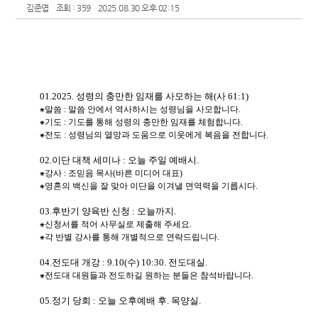
김준엽
조회 : 359
2025.08.30 오후 02:15
01.2025.
성령의 충만한 임재를 사모하는 해
(
사
61:1)
⁕
말씀
:
말씀 안에서 역사하시는 성령님을 사모합니다
.
⁕
기도
:
기도를 통해 성령의 충만한 임재를 체험합니다
.
⁕
전도
:
성령님의 열망과 도움으로 이웃에게 복음을 전합니다
.
02.
이단 대책 세미나
:
오늘 주일 예배시
.
⁕
강사
:
조믿음 목사
(
바른 미디어 대표
)
⁕
영혼의 백신을 잘 맞아 이단을 이겨낼 면역력을 기릅시다
.
03.
후반기 양육반 신청
:
오늘까지
.
⁕
신청서를 적어 사무실로 제출해 주세요
.
⁕
각 반별 강사를 통해 개별적으로 연락드립니다
.
04.
전도대 개강
: 9.10(
수
) 10:30.
전도대실
.
⁕
전도대 대원들과 전도하길 원하는 분들은 참석바랍니다
.
05.
정기 당회
:
오늘 오후예배 후
.
목양실
.