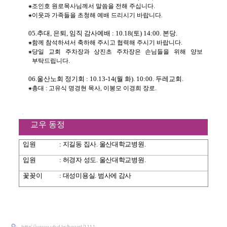
⁕
조인호 원로목사님께서 말씀을 전해 주십니다
.
⁕
이웃과 가족들을 초청해 예배 드리시기 바랍니다
.
05.
추대
,
은퇴
,
임직 감사예배
: 10.18(
토
) 14:00.
본당
.
⁕
함께 참석하셔서 축하해 주시고 협력해 주시기 바랍니다
.
⁕
당일 교회 주차장과 상진초 주차장은 손님들을 위해 양보
부탁드립니다
.
06.
울산노회 정기회
: 10.13-14(
월 화
). 10:00.
두레교회
.
⁕
총대
:
고유식 명경현 목사
,
이봉모 이경희 장로
.
교우 동정
입원
:
지길동 집사
.
울산대학교병원
.
입원
:
허경자 성도
.
울산대학교병원
.
꽃꽂이
:
대성미용실
.
범사에 감사
http://www.uhd.kr/board/1111