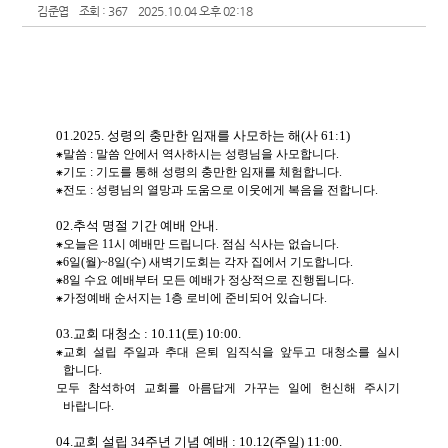
김준엽
조회 : 367
2025.10.04 오후 02:18
01.2025.
성령의 충만한 임재를 사모하는 해
(
사
61:1)
⁕
말씀
:
말씀 안에서 역사하시는 성령님을 사모합니다
.
⁕
기도
:
기도를 통해 성령의 충만한 임재를 체험합니다
.
⁕
전도
:
성령님의 열망과 도움으로 이웃에게 복음을 전합니다
.
02.
추석 명절 기간 예배 안내
.
⁕
오늘은
11
시 예배만 드립니다
.
점심 식사는 없습니다
.
⁕
6
일
(
월
)~8
일
(
수
)
새벽기도회는 각자 집에서 기도합니다
.
⁕
8
일 수요 예배부터 모든 예배가 정상적으로 진행됩니다
.
⁕
가정예배 순서지는
1
층 로비에 준비되어 있습니다
.
03.
교회 대청소
: 10.11(
토
) 10:00.
⁕
교회 설립 주일과 추대 은퇴 임직식을 앞두고 대청소를 실시
합니다
.
모두 참석하여 교회를 아름답게 가꾸는 일에 헌신해 주시기
바랍니다
.
04.
교회 설립
34
주년 기념 예배
: 10.12(
주일
) 11:00.