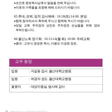
⁕
조인호 원로목사님께서 말씀을 전해 주십니다
.
⁕
이웃과 가족들을 초청해 예배 드리시기 바랍니다
.
05.
추대
,
은퇴
,
임직 감사예배
: 10.18(
토
) 14:00.
본당
.
⁕
함께 참석하셔서 축하해 주시고 협력해 주시기 바랍니다
.
⁕
당일 교회 주차장과 상진초 주차장은 손님들을 위해 양보
부탁드립니다
.
06.
울산노회 정기회
: 10.13-14(
월 화
). 10:00.
두레교회
.
⁕
총대
:
고유식 명경현 목사
,
이봉모 이경희 장로
.
교우 동정
입원
:
지길동 집사
.
울산대학교병원
.
입원
:
허경자 성도
.
울산대학교병원
.
꽃꽂이
:
대성미용실
.
범사에 감사
http://www.uhd.kr/board/1111