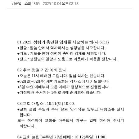
김준엽
조회 : 365
2025.10.04 오후 02:18
01.2025.
성령의 충만한 임재를 사모하는 해
(
사
61:1)
⁕
말씀
:
말씀 안에서 역사하시는 성령님을 사모합니다
.
⁕
기도
:
기도를 통해 성령의 충만한 임재를 체험합니다
.
⁕
전도
:
성령님의 열망과 도움으로 이웃에게 복음을 전합니다
.
02.
추석 명절 기간 예배 안내
.
⁕
오늘은
11
시 예배만 드립니다
.
점심 식사는 없습니다
.
⁕
6
일
(
월
)~8
일
(
수
)
새벽기도회는 각자 집에서 기도합니다
.
⁕
8
일 수요 예배부터 모든 예배가 정상적으로 진행됩니다
.
⁕
가정예배 순서지는
1
층 로비에 준비되어 있습니다
.
03.
교회 대청소
: 10.11(
토
) 10:00.
⁕
교회 설립 주일과 추대 은퇴 임직식을 앞두고 대청소를 실시
합니다
.
모두 참석하여 교회를 아름답게 가꾸는 일에 헌신해 주시기
바랍니다
.
04.
교회 설립
34
주년 기념 예배
: 10.12(
주일
) 11:00.