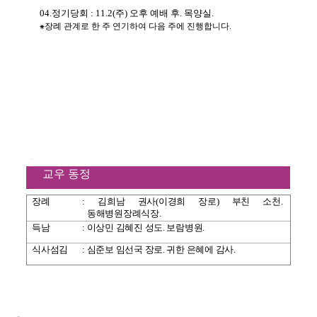
04.
정기당회
: 11.2(
주
)
오후 예배 후
.
목양실
.
⁕
장례 관계로 한 주 연기하여 다음 주에 진행합니다
.
교우 동정
장례
:
김희남 권사
(
이경희 장로
)
부친 소천
.
동해병원장례식장
.
득남
:
이상민 김혜진 성도
.
보람병원
.
식사섬김
:
심준보 임선국 장로
.
귀한 은혜에 감사
.