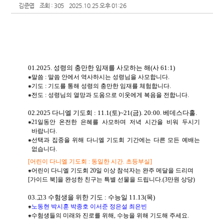
김준엽
조회 : 305
2025.10.25 오후 01:26
01.2025.
성령의 충만한 임재를 사모하는 해
(
사
61:1)
⁕
말씀
:
말씀 안에서 역사하시는 성령님을 사모합니다
.
⁕
기도
:
기도를 통해 성령의 충만한 임재를 체험합니다
.
⁕
전도
:
성령님의 열망과 도움으로 이웃에게 복음을 전합니다
.
02.2025
다니엘 기도회
: 11.1(
토
)~21(
금
). 20:00.
베데스다홀
.
⁕
21
일동안 온전한 은혜를 사모하며 저녁 시간을 비워 두시기
바랍니다
.
⁕
선택과 집중을 위해 다니엘 기도회 기간에는 다른 모든 예배는
없습니다
.
[
어린이 다니엘 기도회
:
동일한 시간
.
초등부실
]
⁕
어린이 다니엘 기도회
20
일 이상 참석자는 완주 메달을 드리며
[
가이드 북
]
을 완성한 친구는 특별 선물을 드립니다
.(3
만원 상당
)
03.
고
3
수험생을 위한 기도
:
수능일
11.13(
목
)
⁕
노동현 박시훈 박종호 이서준 정은설 최은빈
⁕
수험생들의 미래와 진로를 위해
,
수능을 위해 기도해 주세요
.