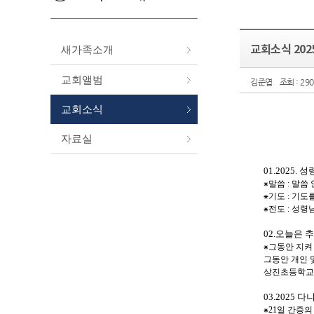
교회소식 2025
새가족소개
교회앨범
김준엽
조회 : 290
교회소식
자료실
01.2025.
성
⁕
말씀
:
말씀 
⁕
기도
:
기도를
⁕
전도
:
성령님
02.
오늘은 
⁕
그동안 지켜
그동안 개인 
상진초등학교
03.2025
다니
⁕
21
일 간증의