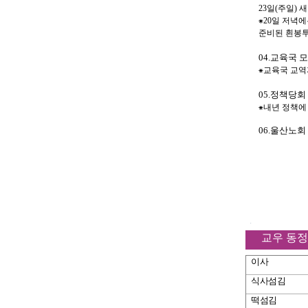
23
일
(
주일
)
새
⁕
20
일 저녁에
준비된 흰봉
04.
교육국 
⁕
교육국 교역
05.
정책당회
⁕
내년 정책에
06.
울산노회
교우 동정
이사
식사섬김
떡섬김