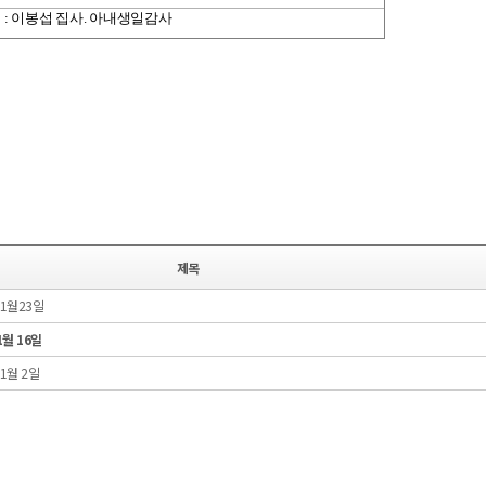
:
이봉섭 집사
.
아내생일감사
제목
11월23일
1월 16일
1월 2일