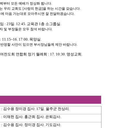
벽부터 모든 예배가 정상화 됩니다
.
는 우리 교회도
[
사랑의 헌금
]
을 하는 시간을 갖습니다
.
투에 마음 가는대로 모아주시면 잘 전달하겠습니다
.
모임
: 23
일
. 12:45.
교육관
1
층 소그룹실
.
자 및 부장들은 모두 참석 바랍니다
.
: 11.15~16. 17:00.
목양실
.
 반영할 사안이 있으면 부서장님들께 제안 바랍니다
.
 여전도회 연합회 정기 월례회
: 17. 10:30.
명성교회
.
:
김수용 정미경 집사
. 17
일
.
울주군 천상리
.
:
이채헌 집사
.
홍근희 집사
.
은퇴감사
.
:
김수용 집사
.
정미경 집사
.
기도감사
.