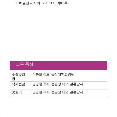
06.
예결산 제직회
12.7. 11
시 예배 후
.
교우 동정
수술및입
:
이봉모 장로
.
울산대학교병원
.
원
식사섬김
:
명경현 목사
.
정은정 사모
.
결혼감사
.
꽃꽃이
:
명경현 목사
.
정은정 사모
.
결혼감사
.