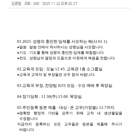
김준엽
조회 : 300
2025.11.22 오후 02:27
01.2025.
성령의 충만한 임재를 사모하는 해
(
사
61:1)
⁕
말씀
:
말씀 안에서 역사하시는 성령님을 사모합니다
.
⁕
기도
:
기도를 통해 성령의 충만한 임재를 체험합니다
.
⁕
전도
:
성령님의 열망과 도움으로 이웃에게 복음을 전합니다
.
02.
교육국 모임
:
오늘
12:45.
교육관
1
층 소그룹실
.
⁕
교육국 교역자 및 부장들은 모두 참석 바랍니다
.
03.
교육국 부장
,
찬양팀 리더 모임
:
수요 예배 후 목양실
.
04.
정기당회
: 11.30(
주
) 15:00.
목양실
.
05.
주민등록 등본 제출
:
대상
-
온 교우
(
가정별
). 12.7
까지
.
⁕
명확한 행정적 기반을 갖추기 위해 교적 내 생년월일을
수정합니다
.
지금까지 등록하신 모든 교우들은 등본을 제출해 주시기
바랍니다
.