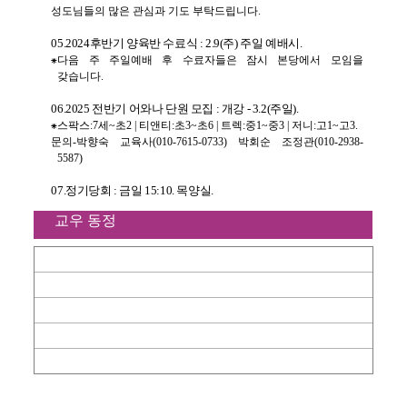
성도님들의 많은 관심과 기도 부탁드립니다
.
05.2024
후반기 양육반 수료식
: 2.9(
주
)
주일 예배시
.
⁕
다음 주 주일예배 후 수료자들은 잠시 본당에서 모임을
갖습니다
.
06.2025
전반기 어와나 단원 모집
:
개강
- 3.2(
주일
).
⁕
스팍스
:7
세
~
초
2 |
티앤티
:
초
3~
초
6 |
트렉
:
중
1~
중
3 |
저니
:
고
1~
고
3.
문의
-
박향숙 교육사
(010-7615-0733)
박회순 조정관
(010-2938-
5587)
07.
정기당회
:
금일
15:10.
목양실
.
교우 동정