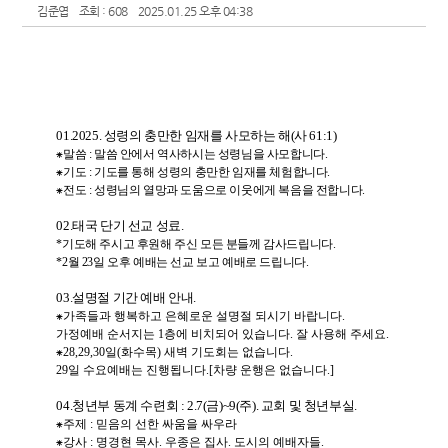
김준엽
조회 : 608
2025.01.25 오후 04:38
01.2025.
성령의 충만한 임재를 사모하는 해
(
사
61:1)
⁕
말씀
:
말씀 안에서 역사하시는 성령님을 사모합니다
.
⁕
기도
:
기도를 통해 성령의 충만한 임재를 체험합니다
.
⁕
전도
:
성령님의 열망과 도움으로 이웃에게 복음을 전합니다
.
02.
태국 단기 선교 성료
.
*
기도해 주시고 후원해 주신 모든 분들께 감사드립니다
.
*2
월
23
일 오후 예배는 선교 보고 예배로 드립니다
.
03.
설명절 기간 예배 안내
.
⁕
가족들과 행복하고 은혜로운 설명절 되시기 바랍니다
.
가정예배 순서지는
1
층에 비치되어 있습니다
.
잘 사용해 주세요
.
⁕
28,29,30
일
(
화수목
)
새벽 기도회는 없습니다
.
29
일 수요예배는 진행됩니다
.[
차량 운행은 없습니다
.]
04.
청년부 동계 수련회
: 2.7(
금
)~9(
주
).
교회 및 청년부실
.
⁕
주제
:
믿음의 선한 싸움을 싸우라
⁕
강사
:
명경현 목사
.
우종은 집사
.
도시의 예배자들
.