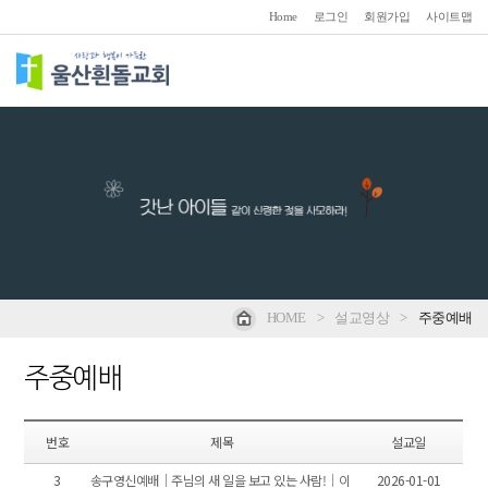
Home
로그인
회원가입
사이트맵
HOME
>
설교영상
>
주중예배
주중예배
번호
제목
설교일
3
송구영신예배｜주님의 새 일을 보고 있는 사람!｜이
2026-01-01