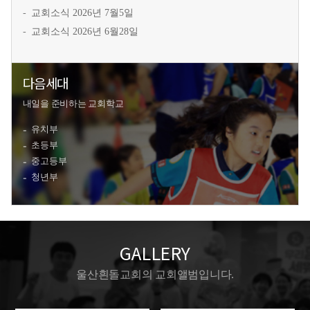
교회소식 2026년 7월5일
교회소식 2026년 6월28일
다음세대
내일을 준비하는 교회학교
유치부
초등부
중고등부
청년부
GALLERY
울산흰돌교회의 교회앨범입니다.