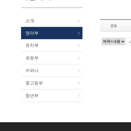
소개
번호
영아부
유치부
초등부
어와나
중고등부
청년부