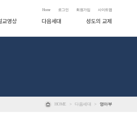
Home
로그인
회원가입
사이트맵
설교영상
다음세대
성도의 교제
HOME
>
다음세대
>
영아부