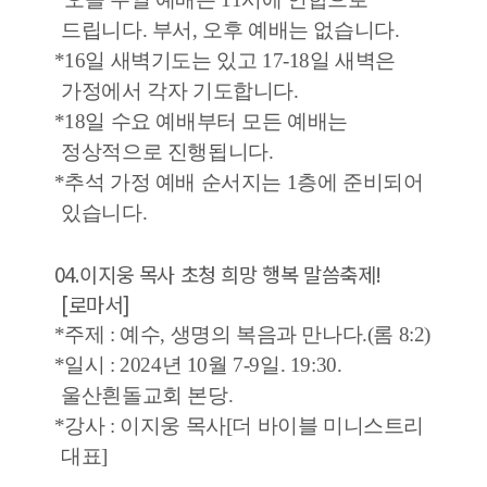
드립니다
.
부서
,
오후 예배는 없습니다
.
*16
일 새벽기도는 있고
17-18
일 새벽은
가정에서 각자 기도합니다
.
*18
일 수요 예배부터 모든 예배는
정상적으로 진행됩니다
.
*
추석 가정 예배 순서지는
1
층에 준비되어
있습니다
.
04.
이지웅 목사 초청 희망 행복 말씀축제
!
[
로마서
]
*
주제
:
예수
,
생명의 복음과 만나다
.(
롬
8:2)
*
일시
: 2024
년
10
월
7-9
일
. 19:30.
울산흰돌교회 본당
.
*
강사
:
이지웅 목사
[
더 바이블 미니스트리
대표
]