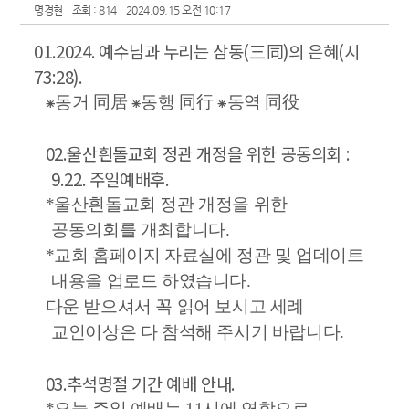
명경현
조회 : 814
2024.09.15 오전 10:17
01.2024.
예수님과 누리는 삼동
(
三同
)
의 은혜
(
시
73:28).
⁕
동거
同居
⁕
동행
同行
⁕
동역
同役
02.
울산흰돌교회 정관 개정을 위한 공동의회
:
9.22.
주일예배후
.
*
울산흰돌교회 정관 개정을 위한
공동의회를 개최합니다
.
*
교회 홈페이지 자료실에 정관 및 업데이트
내용을 업로드 하였습니다
.
다운 받으셔서 꼭 읽어 보시고 세례
교인이상은 다 참석해 주시기 바랍니다
.
03.
추석명절 기간 예배 안내
.
*
오늘 주일 예배는
11
시에 연합으로