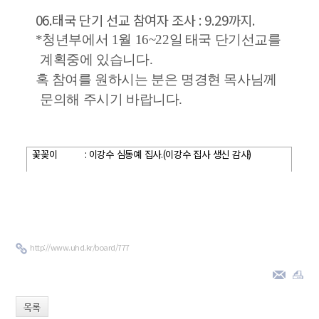
06.
태국 단기 선교 참여자 조사
: 9.29
까지
.
*
청년부에서
1
월
16~22
일
태국 단기선교를
계획중에 있습니다
.
혹 참여를 원하시는 분은 명경현 목사님께
문의해 주시기 바랍니다
.
꽃꽂이
:
이강수 심동예 집사
.(
이강수 집사 생신 감사
)
http://www.uhd.kr/board/777
목록